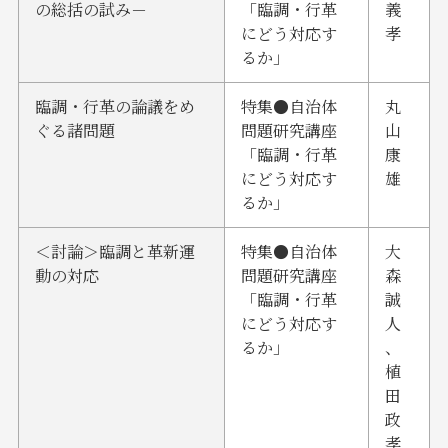
の総括の試み－
「臨調・行革
義
にどう対応す
孝
るか」
臨調・行革の論議をめ
特集●自治体
丸
ぐる諸問題
問題研究講座
山
「臨調・行革
康
にどう対応す
雄
るか」
＜討論＞臨調と革新運
特集●自治体
大
動の対応
問題研究講座
森
「臨調・行革
誠
にどう対応す
人
るか」
、
植
田
政
孝