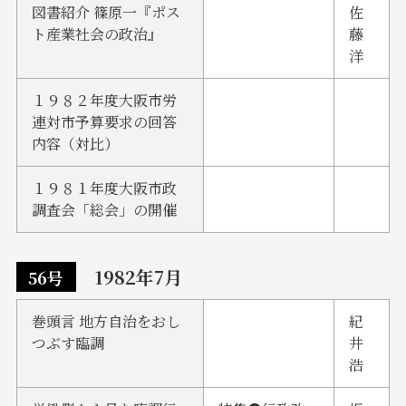
図書紹介 篠原一『ポス
佐
ト産業社会の政治』
藤
洋
１９８２年度大阪市労
連対市予算要求の回答
内容（対比）
１９８１年度大阪市政
調査会「総会」の開催
1982年7月
56号
巻頭言 地方自治をおし
紀
つぶす臨調
井
浩