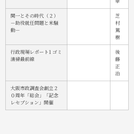
幸
関一とその時代（２）
芝
－助役就任問題と米騒
村
動－
篤
樹
行政現場レポート1 ゴミ
後
清掃最前線
藤
正
治
大阪市政調査会創立２
０周年「総会」「記念
レセプション」開催