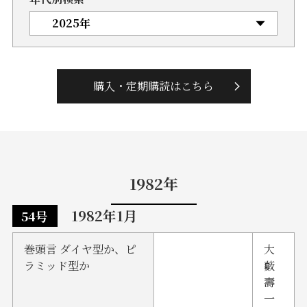
購入・定期購読はこちら
1982年
1982年1月
54号
巻頭言 ダイヤ型か、ピ
大
ラミッド型か
藪
壽
一