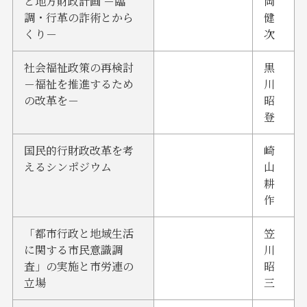
と地方財政計画 －臨
岡
調・行革の詐術とから
健
くり－
次
社会福祉政策の再検討
黒
－福祉を推進するため
川
の改革を－
昭
登
国民的行財政改革を考
崎
えるシンポジウム
山
耕
作
「都市行政と地域生活
笠
に関する市民意識調
川
査」の実施と市労連の
昭
立場
三