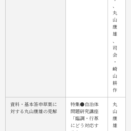
、
丸
山
康
雄
、
司
会
・
崎
山
耕
作
資料・基本答申草案に
特集●自治体
丸
対する丸山康雄の見解
問題研究講座
山
「臨調・行革
康
にどう対応す
雄