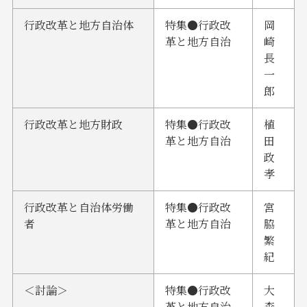
行政改革と地方自治体
特集●行政改
岡
革と地方自治
崎
長
一
郎
行政改革と地方財政
特集●行政改
植
革と地方自治
田
政
孝
行政改革と自治体労働
特集●行政改
宮
者
革と地方自治
脇
繁
紀
＜討論＞
特集●行政改
大
革と地方自治
森