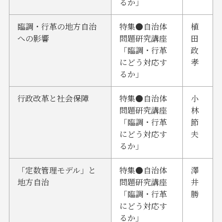
るか」
臨調・行革の地方自治
特集●自治体
植
への影響
問題研究講座
田
「臨調・行革
政
にどう対応す
孝
るか」
行政改革と社会保障
特集●自治体
小
問題研究講座
林
「臨調・行革
節
にどう対応す
夫
るか」
「定数管理モデル」と
特集●自治体
澤
地方自治
問題研究講座
井
「臨調・行革
勝
にどう対応す
るか」