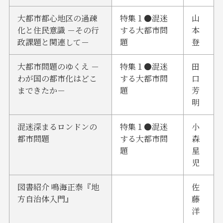
大都市都心地区の過疎
特集１●混迷
山
化と住民意識 －その行
する大都市問
本
政課題と関連して－
題
登
大都市問題のゆくえ －
特集１●混迷
田
わが国の都市化はどこ
する大都市問
口
まできたか－
題
芳
明
混迷深まるロンドンの
特集１●混迷
小
都市問題
する大都市問
森
題
星
児
図書紹介 鳴海正泰『地
佐
方自治体入門』
藤
洋