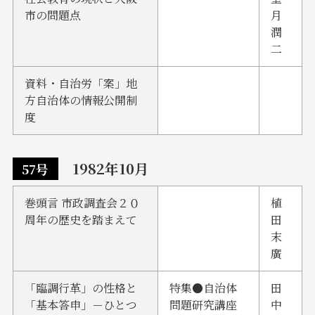
市の問題点
月
潤
二
資料・自治労「案」地
方自治体の情報公開制
度
1982年10月
57号
巻頭言 市政調査会２０
植
周年の歴史を踏まえて
田
末
廣
「臨調行革」の性格と
特集●自治体
田
「基本答申」－ひとつ
問題研究講座
中