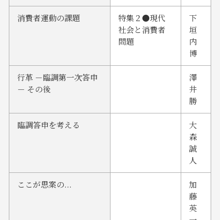
消費者運動の課題
特集２●現代
下
社会と消費者
垣
問題
内
博
行革 －臨調第一次答申
澤
－ その後
井
勝
臨調答申を考える
大
森
誠
人
ここが思案の...
加
藤
英
一