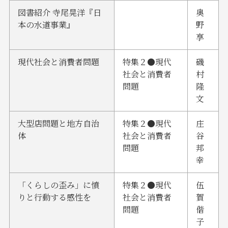
図書紹介 寺尾晃洋『日
奥
本の水道事業』
野
享
現代社会と消費者問題
特集２●現代
磯
社会と消費者
村
問題
隆
文
大型店問題と地方自治
特集２●現代
庄
体
社会と消費者
谷
問題
邦
幸
「くらしの歪み」に憤
特集２●現代
伍
りと行動する感性を
社会と消費者
賀
問題
偕
子