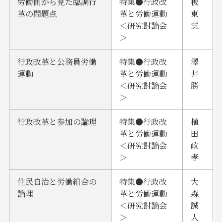
労働側から見た臨調行
特集●行政改
板
革の問題点
革と労働運動
東
＜研究討論会
慧
＞
行政改革と公務員労働
特集●行政改
澤
運動
革と労働運動
井
＜研究討論会
勝
＞
行政改革と参加の論理
特集●行政改
植
革と労働運動
田
＜研究討論会
政
＞
孝
住民自治と労働組合の
特集●行政改
大
論理
革と労働運動
森
＜研究討論会
誠
＞
人