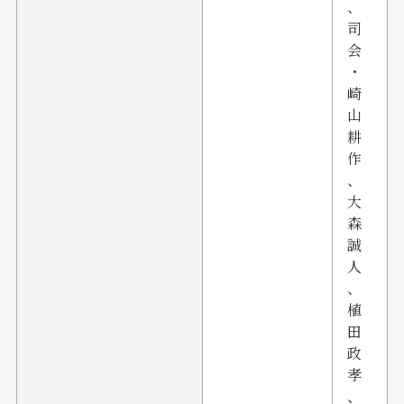
、
司
会
・
崎
山
耕
作
、
大
森
誠
人
、
植
田
政
孝
、