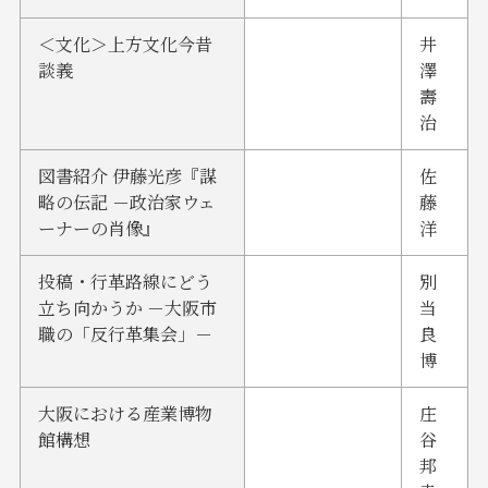
＜文化＞上方文化今昔
井
談義
澤
壽
治
図書紹介 伊藤光彦『謀
佐
略の伝記 －政治家ウェ
藤
ーナーの肖像』
洋
投稿・行革路線にどう
別
立ち向かうか －大阪市
当
職の「反行革集会」－
良
博
大阪における産業博物
庄
館構想
谷
邦