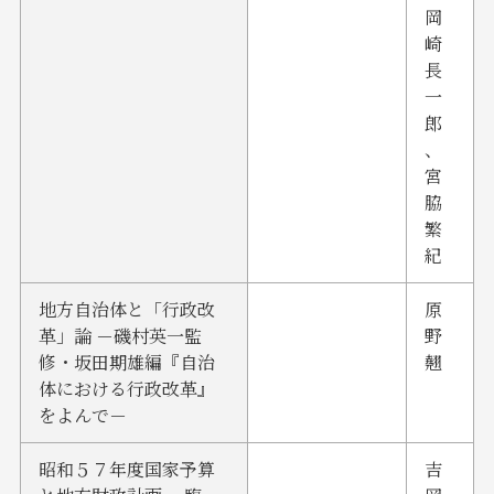
岡
崎
長
一
郎
、
宮
脇
繁
紀
地方自治体と「行政改
原
革」論 －磯村英一監
野
修・坂田期雄編『自治
翹
体における行政改革』
をよんで－
昭和５７年度国家予算
吉