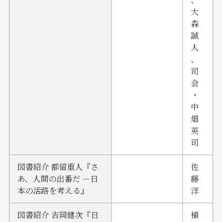
大
森
誠
人
、
司
会
・
中
畑
英
司
図書紹介 都留重人『さ
佐
あ、人間の出番だ －日
藤
本の活路を考える』
洋
図書紹介 吉岡健次『日
植