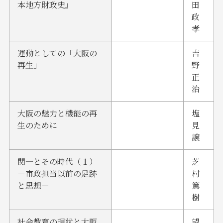
本地方財政史』
田
政
孝
運動としての「大阪の
吉
再生」
野
正
治
大阪の魅力と機能の再
塩
生のために
見
譲
関一とその時代（１）
芝
－市政担当以前の足跡
村
と思想－
篤
樹
社会教育の現状と大阪
望