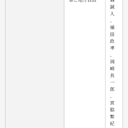
誠
人
、
植
田
政
孝
、
岡
崎
長
一
郎
、
宮
脇
繁
紀