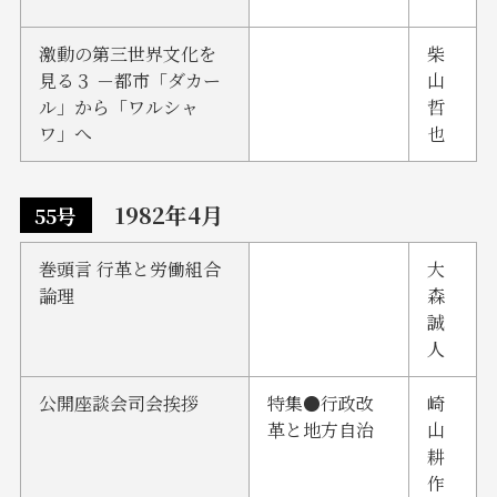
激動の第三世界文化を
柴
見る３ －都市「ダカー
山
ル」から「ワルシャ
哲
ワ」へ
也
1982年4月
55号
巻頭言 行革と労働組合
大
論理
森
誠
人
公開座談会司会挨拶
特集●行政改
崎
革と地方自治
山
耕
作