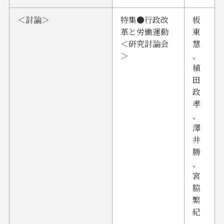
＜討論＞
特集●行政改
板
革と労働運動
東
＜研究討論会
慧
＞
、
植
田
政
孝
、
澤
井
勝
、
宮
脇
繁
紀
、