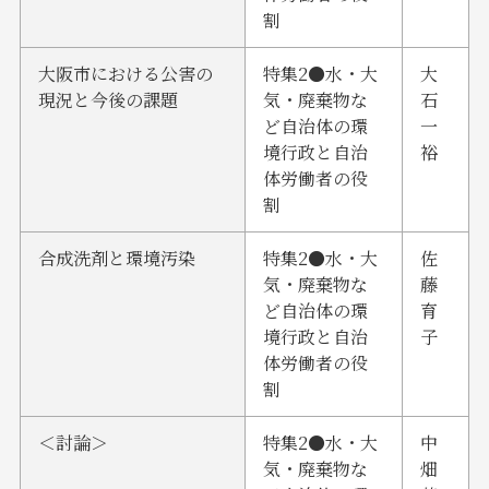
割
大阪市における公害の
特集2●水・大
大
現況と今後の課題
気・廃棄物な
石
ど自治体の環
一
境行政と自治
裕
体労働者の役
割
合成洗剤と環境汚染
特集2●水・大
佐
気・廃棄物な
藤
ど自治体の環
育
境行政と自治
子
体労働者の役
割
＜討論＞
特集2●水・大
中
気・廃棄物な
畑