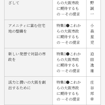
ざして
らの大阪市政
野
に期待するも
誠
の －その提言
一
アメニティに富む住宅
特集1●これか
小
地の整備を
らの大阪市政
森
に期待するも
星
の －その提言
児
新しい発想で対話の市
特集1●これか
迫
政を
らの大阪市政
田
に期待するも
逸
の －その提言
雄
活力と潤いの大阪を創
特集1●これか
庄
出するために
らの大阪市政
谷
に期待するも
邦
の －その提言
幸