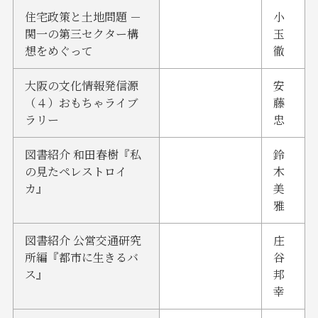
住宅政策と土地問題 －
小
関一の第三セクター構
玉
想をめぐって
徹
大阪の文化情報発信源
安
（４）おもちゃライブ
藤
ラリー
忠
図書紹介 和田春樹『私
鈴
の見たペレストロイ
木
カ』
美
雅
図書紹介 公営交通研究
庄
所編『都市に生きるバ
谷
ス』
邦
幸