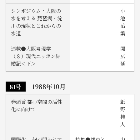
シンポジウム・大阪の
小
水を考える 琵琶湖・淀
池
川の現状とこれからの
治
水道
繁
連載●大阪考現学
関
（８）現代ニッポン結
広
婚記＜下＞
延
1988年10月
81号
巻頭言 都心空間の活性
紙
化に向けて
野
桂
人
国際化 －何が問われて
特集●都市と
山