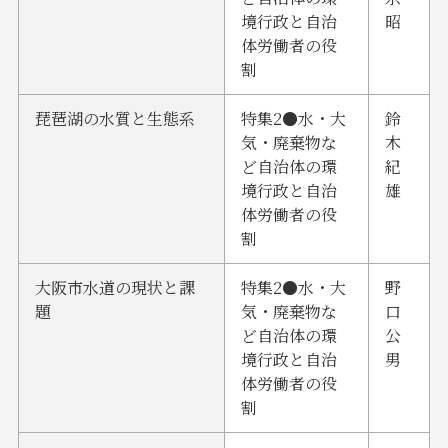
境行政と自治
昭
体労働者の役
割
琵琶湖の水質と生態系
特集2●水・大
鈴
気・廃棄物な
木
ど自治体の環
紀
境行政と自治
雄
体労働者の役
割
大阪市水道の現状と課
特集2●水・大
野
題
気・廃棄物な
口
ど自治体の環
公
境行政と自治
男
体労働者の役
割