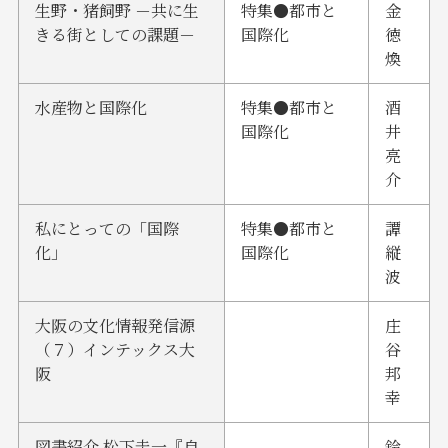
生野・猪飼野 －共に生
特集●都市と
金
きる街としての課題－
国際化
徳
煥
水産物と国際化
特集●都市と
酒
国際化
井
亮
介
私にとっての「国際
特集●都市と
譚
化」
国際化
縦
波
大阪の文化情報発信源
庄
（７）インテックス大
谷
阪
邦
幸
図書紹介 松下圭一『自
鈴