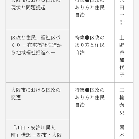
現状と問題提起
あり方と住民
田
自治
一
計
区政と住民、福祉区づ
特集●区政の
上
くり －在宅福祉推進か
あり方と住民
野
ら地域福祉推進へ－
自治
谷
加
代
子
大阪市における区政の
特集●区政の
三
変遷
あり方と住民
輪
自治
泰
史
「川口・安治川異人
國
町」構想 －都市・大阪
本