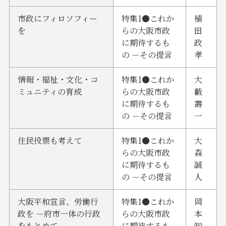
市政にフィロソフィー
特集1●これか
植
を
らの大阪市政
田
に期待するも
政
の －その提言
孝
情報・福祉・文化・コ
特集1●これか
大
ミュニティの育成
らの大阪市政
藪
に期待するも
壽
の －その提言
一
住民投票も考えて
特集1●これか
大
らの大阪市政
森
に期待するも
誠
の －その提言
人
大阪平和宣言、労働行
特集1●これか
岡
政を －府市一体の行政
らの大阪市政
本
をもとめて－
に期待するも
知