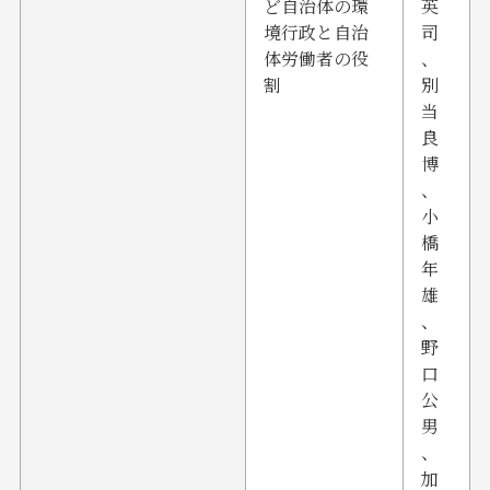
ど自治体の環
英
境行政と自治
司
体労働者の役
、
割
別
当
良
博
、
小
橋
年
雄
、
野
口
公
男
、
加