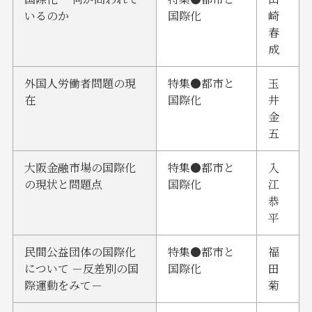
いるのか
国際化
崎
春
成
外国人労働者問題の現
特集●都市と
玉
在
国際化
井
金
五
大阪金融市場の国際化
特集●都市と
入
の現状と問題点
国際化
江
恭
平
民間公益団体の国際化
特集●都市と
福
について －反差別の国
国際化
田
際運動をみて－
菊