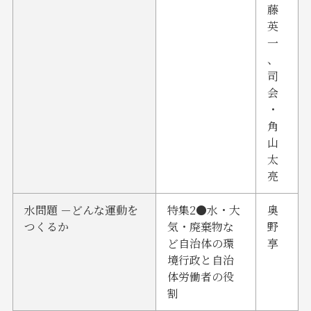
藤
英
一
、
司
会
・
角
山
太
亮
水問題 －どんな運動を
特集2●水・大
奥
つくるか
気・廃棄物な
野
ど自治体の環
享
境行政と自治
体労働者の役
割