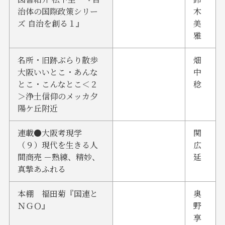
治体の国際政策シリー
木
ズ 自治を創る１』
美
雅
名所・旧跡ぶらり散歩
畑
大阪いいとこ・あんな
中
とこ・こんなとこ＜２
稔
＞浄土信仰のメッカ夕
陽ケ丘附近
連載●大阪考現学
関
（９）現代を生きる人
広
間商売 －熟練、精妙、
延
真摯あふれる
本棚 福田菊『国連と
奥
ＮＧＯ』
野
享