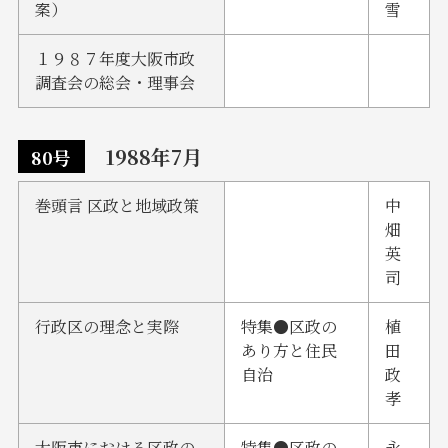
案）
雪
１９８７年度大阪市政
調査会の総会・理事会
1988年7月
80号
巻頭言 区政と地域政策
中
畑
英
司
行政区の理念と実際
特集●区政の
植
あり方と住民
田
自治
政
孝
大阪市における区政の
特集●区政の
永