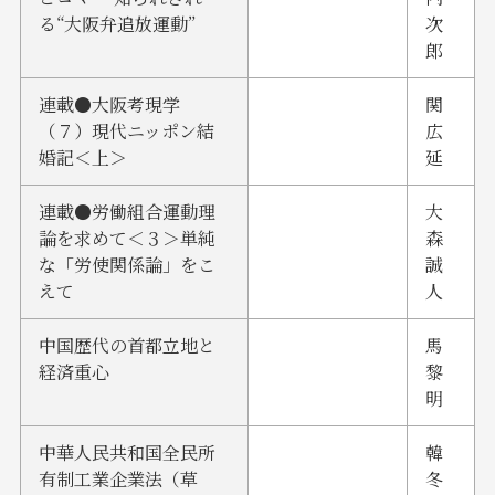
る“大阪弁追放運動”
次
郎
連載●大阪考現学
関
（７）現代ニッポン結
広
婚記＜上＞
延
連載●労働組合運動理
大
論を求めて＜３＞単純
森
な「労使関係論」をこ
誠
えて
人
中国歴代の首都立地と
馬
経済重心
黎
明
中華人民共和国全民所
韓
有制工業企業法（草
冬