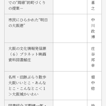
での“周縁”的町づくり
喜
の提案－
之
市民にひらかれた“明日
中
の大阪港”
川
政
博
大阪の文化情報発信源
庄
（６）プラネット映画
谷
資料図書館庄
邦
幸
名所・旧跡ぶらり散歩
畑
大阪いいとこ・あんな
中
とこ・こんなとこ＜１
稔
＞大阪城かいわい
図書紹介 平野健一郎・
鈴