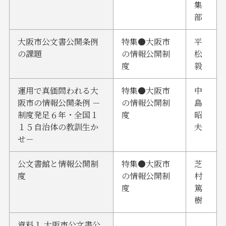
集
部
大阪市公文書公開条例
特集●大阪市
平
の課題
の情報公開制
松
度
毅
運用で真価問われる大
特集●大阪市
中
阪市の情報公開条例 －
の情報公開制
島
制度発足６年・全国１
度
昭
１５自治体の教訓生か
夫
せ－
公文書館と情報公開制
特集●大阪市
芝
度
の情報公開制
村
度
篤
樹
資料１ 大阪市公文書公