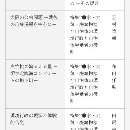
の －その提言
大阪の公害問題 －戦後
特集2●水・大
芝
の形成過程を中心に－
気・廃棄物な
村
ど自治体の環
篤
境行政と自治
樹
体労働者の役
割
夾竹桃の繁るふる里 －
特集2●水・大
和
堺泉北臨海コンビナー
気・廃棄物な
田
トの城下町－
ど自治体の環
任
境行政と自治
弘
体労働者の役
割
環境行政の現状と体験
特集2●水・大
田
的告発
気・廃棄物な
尻
ど自治体の環
宗