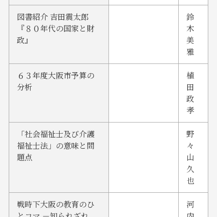
図書紹介 吉田震太郎
鈴
『８０年代の国家と財
木
政』
美
雅
６３年度大阪市予算の
植
分析
田
政
孝
「社会福祉士及び介護
野
福祉士法」の意味と問
々
題点
山
久
也
戦時下大阪の教育のひ
河
とコマ －知られざれ
内