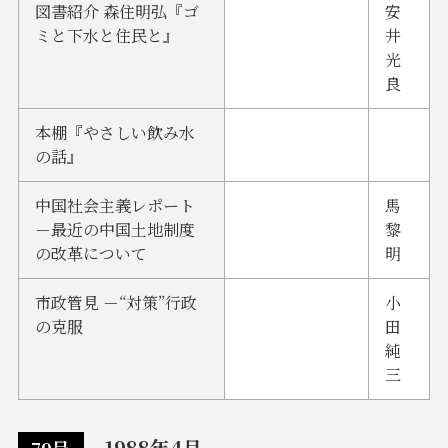
図書紹介 森住明弘『ゴ
安
ミと下水と住民と』
井
光
良
本棚『やさしい飲み水
の話』
中国社会主義レポート
馬
－最近の中国土地制度
黎
の改革について
明
市政管見 －“対策”行政
小
の克服
田
純
三
1988年4月