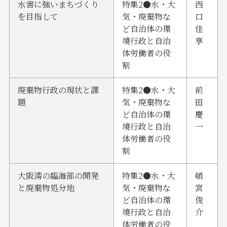
水害に強いまちづくり
特集2●水・大
西
を目指して
気・廃棄物な
口
ど自治体の環
佳
境行政と自治
享
体労働者の役
割
廃棄物行政の現状と課
特集2●水・大
前
題
気・廃棄物な
田
ど自治体の環
慶
境行政と自治
一
体労働者の役
割
大阪湾の臨海部の開発
特集2●水・大
頓
と廃棄物処分地
気・廃棄物な
宮
ど自治体の環
俊
境行政と自治
介
体労働者の役