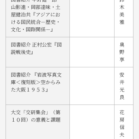
山影進・岡部達味・土
木
屋健治共『アジアにお
美
ける国民統合－歴史・
雅
文化・国際関係－』
図書紹介 正村公宏『図
奥
説戦後史』
野
享
図書紹介 『岩波写真文
安
庫＜復刻版＞空からみ
井
た大阪１９５３』
光
良
大交「交研集会」（第
花
１０回）の意義と課題
房
信
夫