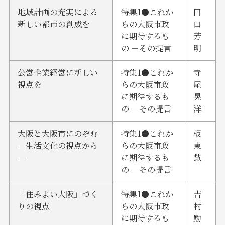
地域計画の充実による
特集1●これか
田
新しい都市の創成を
らの大阪市政
口
に期待するも
芳
の －その提言
明
公営企業経営に新しい
特集1●これか
寺
視点を
らの大阪市政
尾
に期待するも
晃
の －その提言
洋
大阪と大阪市にのぞむ
特集1●これか
板
－生活文化の視点から
らの大阪市政
東
－
に期待するも
慧
の －その提言
「住みよい大阪」づく
特集1●これか
吉
りの視点
らの大阪市政
村
に期待するも
励