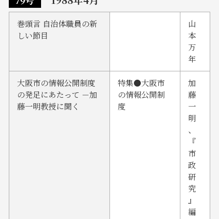
79号
巻頭言 自治体職員の新
山
しい節目
本
万
年
大阪市の情報公開制度
特集●大阪市
加
の発足にあたって －加
の情報公開制
藤
藤一明教授に聞く
度
一
明
、
『
市
政
研
究
』
編