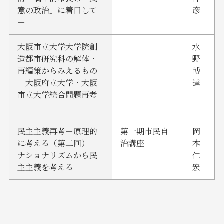
意の政治」に着目して
彦
－
大阪市立大学大学院創
水
造都市研究科の解体・
野
再編策からみえるもの
博
－大阪府立大学・大阪
達
市立大学統合問題再考
－
民主主義再考－原理的
第一期市民自
岡
に考える（第二回）
治講座
本
ナショナリズムから民
仁
主主義を考える
宏