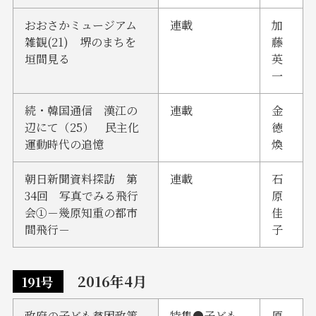
おおさかミュージアム
連載
加
雑観(21) 堺のまちを
藤
垣間見る
英
一
続・韓国通信 漢江の
連載
金
辺にて（25） 民主化
徳
運動時代の追憶
煥
朝日新聞資料探訪 第
連載
石
34回 写真でみる飛行
原
会①－幾原知重の都市
佳
間飛行－
子
2016年4月
191号
政府の子ども貧困政策
特集●子ども
原