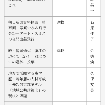
これ
英
一
朝日新聞資料探訪 第
連載
石
35回 写真でみる飛行
原
会②－アート・スミス
佳
の夜間曲芸飛行－
子
続・韓国通信 漢江の
連載
金
辺にて（27） はじめ
徳
ての選挙、投票
煥
地方で活躍する高学
久
歴・若年層の人材育成
保
－先端的京都モデル
友
「地域公共政策士」の
美
現状と課題－