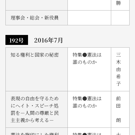
勝
理事会・総会・新役員
2016年7月
192号
知る権利と国家の秘密
特集●憲法は
三
誰のものか
木
由
希
子
表現の自由を守るため
特集●憲法は
前
にヘイト・スピーチ処
誰のものか
田
罰を－人間の尊厳と民
主主義から考える－
朗
憲法を旗印にした権利
特集●憲法は
大