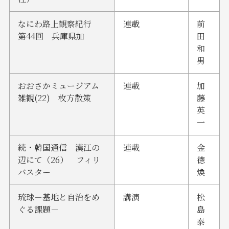
なにわ路上観察紀行
連載
前
第44回 兵庫県加
田
和
男
おおさかミュージアム
連載
加
雑観(22) 枚方散策
藤
英
一
続・韓国通信 漢江の
連載
金
辺にて（26） フィリ
徳
バスター
煥
琉球－基地と自治をめ
講演
松
ぐる課題－
島
泰