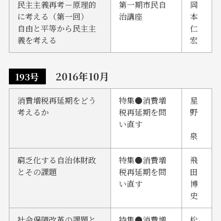
民主主義再考－原理的
第一期市民自
岡
に考える（第一回）
治講座
本
自由と平等から民主主
仁
義を考える
宏
2016年10月
193号
消費増税再延期をどう
特集●消費増
星
考えるか
税再延期を問
野
い直す
泉
窮乏化する自治体財政
特集●消費増
飛
とその課題
税再延期を問
田
い直す
博
史
社会保障改革の課題と
特集●消費増
松