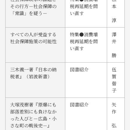
その行方－社会保障の
税再延期を問
本
「常識」を疑う－
い直す
淳
すべての人が受益する
特集●消費増
澤
社会保障施策の可能性
税再延期を問
井
い直す
勝
三木義一著『日本の納
図書紹介
伍
税者』（岩波新書）
賀
偕
子
大塚茂樹著『原爆にも
図書紹介
矢
部落差別にも負けなか
作
った人びと－広島・小
さな町の戦後史－』
弘