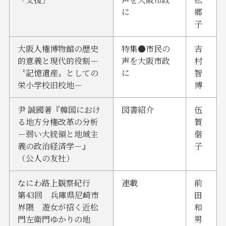
に
郷
子
大阪人権博物館の歴史
特集●市民の
吉
的意義と現代的役割－
声を大阪市政
村
〝記憶遺産〟としての
に
智
栄小学校旧校地－
博
尹 誠國著『韓国におけ
図書紹介
伍
る地方分権改革の分析
賀
－弱い大統領と地域主
偕
義の政治経済学－』
子
（公人の友社）
なにわ路上観察紀行
連載
前
第43回 兵庫県尼崎市
田
界隈 遊女が招く近松
和
門左衛門ゆかりの地
男