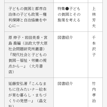
子どもの貧困と都市自
特集●子ども
上
治体の子ども政策－権
の貧困とその
林
利保障と自治協働を中
施策を考える
芳
心に－
夫
原 伸子・岩田美香・宮
図書紹介
千
島 喬編（法政大学大原
本
社会問題研究所叢書）
沢
『現代社会と子どもの
子
貧困－福祉・労働の視
点から－』（大月書
店）
延藤安弘著『こんなま
図書紹介
竹
ちに住みたいナ－絵本
内
が育む暮らし・まちづ
孝
くりの発想－』（晶文
治
社）