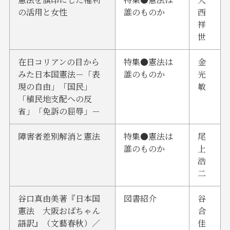
の活用と女性
誰のものか
西
祥
世
在日コリアンの目から
特集●憲法は
金
みた日本国憲法－「表
誰のものか
光
現の自由」「国民」
敏
「植民地支配への反
省」「免訴の屈辱」－
障害者差別解消と憲法
特集●憲法は
尾
誰のものか
上
浩
二
谷口真由美著『日本国
図書紹介
谷
憲法 大阪おばちゃん
合
語訳』（文藝春秋）／
佳