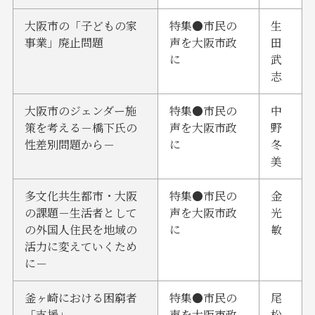
大阪市の「子どもの家
特集●市民の
生
事業」廃止問題
声を大阪市政
田
に
武
志
大阪市のジェンダー施
特集●市民の
中
策を考える－橋下氏の
声を大阪市政
野
性差別問題から－
に
冬
美
多文化共生都市・大阪
特集●市民の
金
の課題－生活者として
声を大阪市政
光
の外国人住民を地域の
に
敏
活力に変えていくため
に－
釜ヶ崎における困窮者
特集●市民の
尾
「支援」
声を大阪市政
松