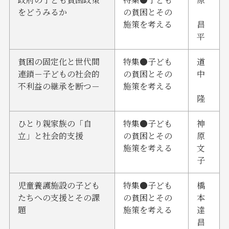
をどうみるか
の貧困とその
施策を考える
昌
平
貧困の固定化と世代間
特集●子ども
道
連鎖－子どもの社会的
の貧困とその
中
不利益の継承を断つ－
施策を考える
隆
ひとり親家族の「自
特集●子ども
神
立」と社会的支援
の貧困とその
原
施策を考える
文
子
児童養護施設の子ども
特集●子ども
橋
たちへの支援とその課
の貧困とその
本
題
施策を考える
達
昌