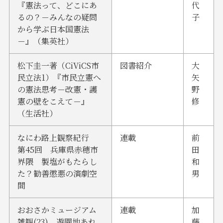
『憲法って、どこにあ
代
るの？－みんなの疑問
子
から学ぶ日本国憲法
－』（集英社）
松下圭一著（CiViCS市
図書紹介
大
民立法1）『市民立憲へ
矢
の憲法思考－改憲・護
野
憲の壁をこえて－』
修
（生活社）
なにわ路上観察紀行
連載
前
第45回 兵庫県赤穂市
田
界隈 製塩がもたらし
和
た？勧善懲悪の演劇空
男
間
おおさかミュージアム
連載
加
雑観(23) 遊園地あれ
藤