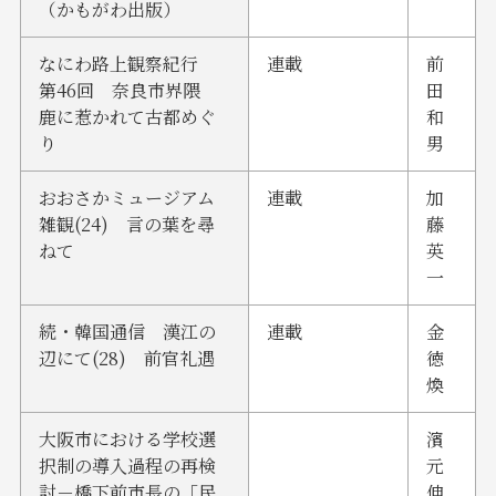
（かもがわ出版）
なにわ路上観察紀行
連載
前
第46回 奈良市界隈
田
鹿に惹かれて古都めぐ
和
り
男
おおさかミュージアム
連載
加
雑観(24) 言の葉を尋
藤
ねて
英
一
続・韓国通信 漢江の
連載
金
辺にて(28) 前官礼遇
徳
煥
大阪市における学校選
濱
択制の導入過程の再検
元
討－橋下前市長の「民
伸